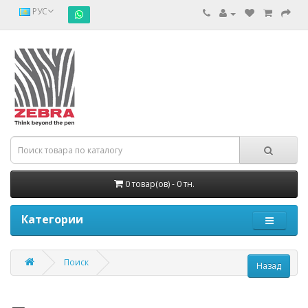
РУС
0 товар(ов) - 0 тн.
Категории
Поиск