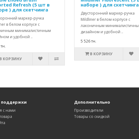
rted Refresh (5 шт в
наборе ) для скетчинга
оре ) для скетчинга
Двусторонний маркер-ручка
торонний маркер-ручка
Mildliner в белом корпусе с
iner в белом корпусе с
лаконичным минималистичн
ничным минималистичным
дизайном и удобной ..
йном и удобной ..
5 526 тн.
 тн.
В КОРЗИНУ
В КОРЗИНУ
 поддержки
Дополнительно
я с нами
Производители
товара
Товары со скидкой
йта