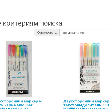
е критериям поиска
Сортировать:
хсторонний маркер и
Двухсторонний маркер
ь ZEBRA Mildliner
текстовыделитель ZE
ble Ended Brush
Mildliner Fluorescent (5 