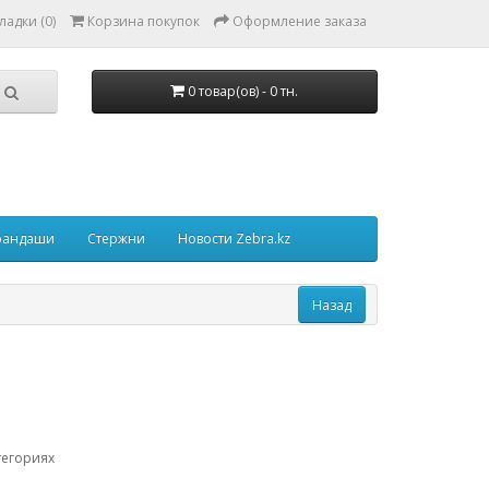
ладки (0)
Корзина покупок
Оформление заказа
0 товар(ов) - 0 тн.
рандаши
Стержни
Новости Zebra.kz
тегориях