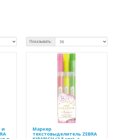
Показывать:
 и
Маркер
BRA
текстовыделитель ZEBRA
шт в
KIRARICH (3.5 мм), с