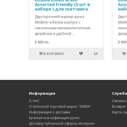
Assorted Friendly (5 шт в
Asso
наборе ) для скетчинга
наб
Двусторонний маркер-ручка
Двус
Mildliner в белом корпусе с
Mildl
лаконичным минималистичным
лако
дизайном и удобной ..
диза
5 993 тн.
5 993
В КОРЗИНУ
Информация
Служба
О НАС
Связатьс
О японской торговой марке "ZEBRA"
Возврат 
Информация о доставке
Карта са
Краткая классификация ручек
Договор публичной оферты Интернет-