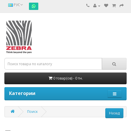
РУС
0 товар(ов) - 0 тн.
Категории
Поиск