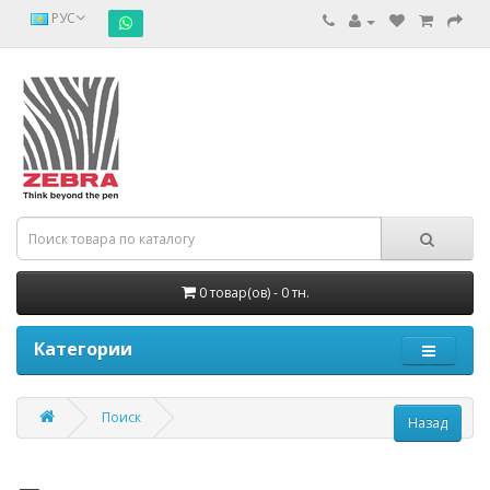
РУС
0 товар(ов) - 0 тн.
Категории
Поиск