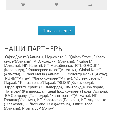
Показать еще
НАШИ ПАРТНЕРЫ
"ОфисДом.кз"(Алматы, Нур-султан), "Qalam Store", "Казах
кенсе"(Алматы), МКС-холдинг (Алматы), "Kubarik"
ИП Кажетіі,
(Алматы),
ИП Михайленко, "RTL-GROUP"
(Караганда),
"Канцсервис плюс"(Алматы), "Global Kans"
(Алматы), "Grand Marlin"(Алматы), "Техцентр Копия"(Актау),
"РЭИМ"(Актау), "Лаис-Компани"(Актау), "Оргтех сервис"
(Тараз), "Тенгиз-кенсе"(Тараз), "BLISS"(Кызылорда),
"ОрдаПринтСервис"(Кызылорда), Тим-трейд(Кызылорда),
"Татыран" (Кызылорда), КанцПродКомпани (Тараз, Астана),
"BA Company"(Павлодар), "Канц-тенгри"(Алматы), ИП
Гладких(Уральск), ИП Каратаева (Балхаш), ИП Андриенко
OfficeLand ТОО
(Жезказган),
(Астана), "OfficeTrade"
(Алматы), Proma LLP (Актау)................