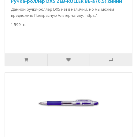
Ручка-роллер DX5 ZEB-ROLLER BE-a (0,5),синий
Данной ручки-роллер DХ5 нет в наличии, но мы можем
предложить Прекрасную Альтернативу: https:/..
1 599 тн.