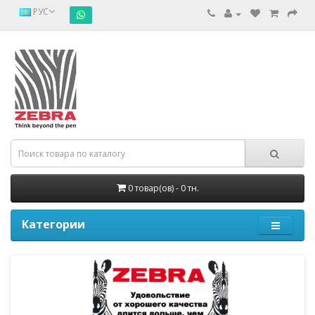
РУС
0 товар(ов) - 0 тн.
Категории