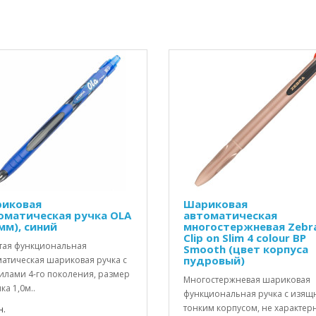
иковая
Шариковая
оматическая ручка OLA
автоматическая
мм), синий
многостержневая Zebr
Clip on Slim 4 colour BP
тая функциональная
Smooth (цвет корпуса
пудровый)
матическая шариковая ручка с
илами 4-го поколения, размер
Многостержневая шариковая
а 1,0м..
функциональная ручка с изя
тонким корпусом, не характе
н.