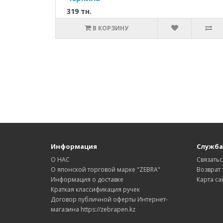
319 тн.
В КОРЗИНУ
Информация
Служба
О НАС
Связатьс
О японской торговой марке "ZEBRA"
Возврат 
Информация о доставке
Карта са
Краткая классификация ручек
Договор публичной оферты Интернет-
магазина https://zebrapen.kz