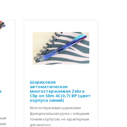
Шариковая
автоматическая
a
многостержневая Zebra
Clip on Slim 4С(0,7) BP (цвет
корпуса синий)
Многостержневая шариковая
функциональная ручка с изящным
щным
тонким корпусом, не характерным
рным
для многост..