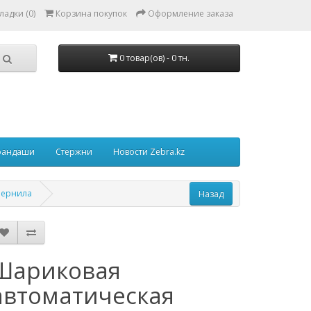
ладки (0)
Корзина покупок
Оформление заказа
0 товар(ов) - 0 тн.
рандаши
Стержни
Новости Zebra.kz
 чернила
Шариковая
автоматическая