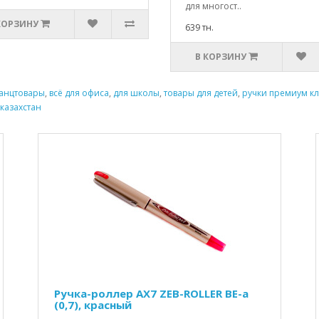
для многост..
КОРЗИНУ
639 тн.
В КОРЗИНУ
анцтовары
,
всё для офиса
,
для школы
,
товары для детей
,
ручки премиум кл
 казахстан
Ручка-роллер AX7 ZEB-ROLLER BE-a
(0,7), красный