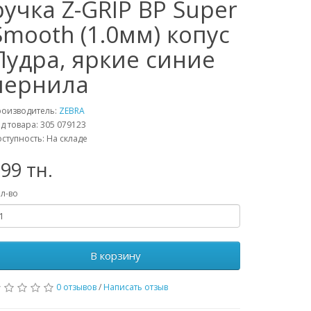
ручка Z-GRIP BP Super
Smooth (1.0мм) копус
Пудра, яркие синие
чернила
роизводитель:
ZEBRA
д товара: 305 079123
ступность: На складе
99 тн.
л-во
В корзину
0 отзывов
/
Написать отзыв