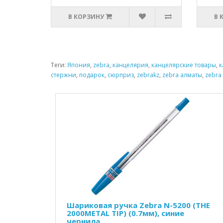
В КОРЗИНУ
В 
Теги:
Япония
,
zebra
,
канцелярия
,
канцелярские товары
,
к
стержни
,
подарок
,
сюрприз
,
zebrakz
,
zebra алматы
,
zebra
Шариковая ручка Zebra N-5200 (THE
2000METAL TIP) (0.7мм), синие
чернила