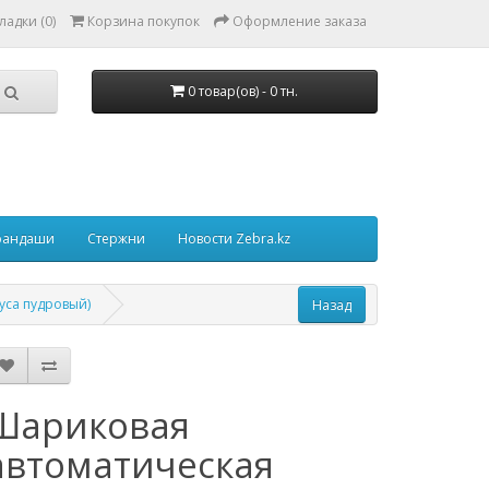
ладки (0)
Корзина покупок
Оформление заказа
0 товар(ов) - 0 тн.
рандаши
Стержни
Новости Zebra.kz
пуса пудровый)
Шариковая
автоматическая