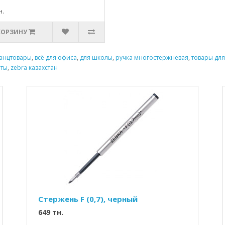
н.
КОРЗИНУ
анцтовары
,
всё для офиса
,
для школы
,
ручка многостержневая
,
товары для
аты
,
zebra казахстан
Стержень F (0,7), черный
649 тн.