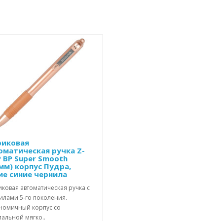
иковая
оматическая ручка Z-
P BP Super Smooth
0мм) корпус Пудра,
ие синие чернила
ковая автоматическая ручка с
илами 5-го поколения.
номичный корпус со
иальной мягко..