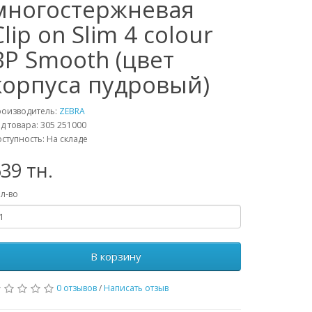
многостержневая
Clip on Slim 4 colour
BP Smooth (цвет
корпуса пудровый)
роизводитель:
ZEBRA
д товара: 305 251000
ступность: На складе
39 тн.
л-во
В корзину
0 отзывов
/
Написать отзыв