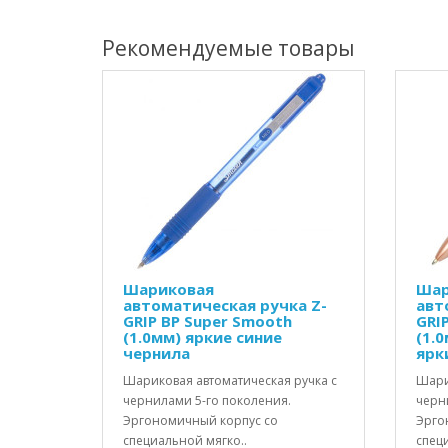
Рекомендуемые товары
Шариковая
Шар
автоматическая ручка Z-
авт
GRIP BP Super Smooth
GRI
(1.0мм) яркие синие
(1.
чернила
ярк
Шариковая автоматическая ручка с
Шари
чернилами 5-го поколения.
черн
Эргономичный корпус со
Эрго
специальной мягко..
спец