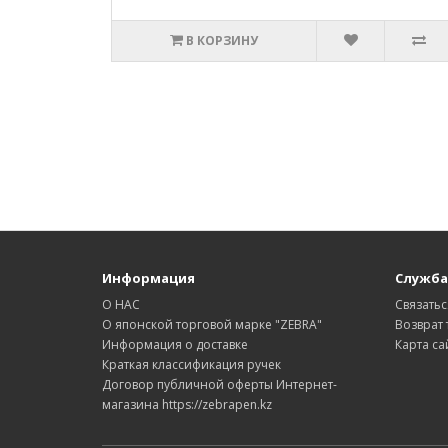
В КОРЗИНУ
Информация
Служба
О НАС
Связатьс
О японской торговой марке "ZEBRA"
Возврат 
Информация о доставке
Карта са
Краткая классификация ручек
Договор публичной оферты Интернет-
магазина https://zebrapen.kz