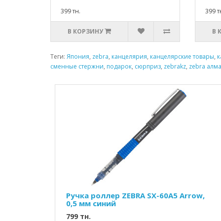
399 тн.
399 т
В КОРЗИНУ
В 
Теги:
Япония
,
zebra
,
канцелярия
,
канцелярские товары
,
к
сменные стержни
,
подарок
,
сюрприз
,
zebrakz
,
zebra алм
Ручка роллер ZEBRA SX-60A5 Arrow,
0,5 мм синий
799 тн.