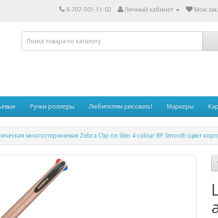
8-707-501-11-02
Личный кабинет
Мои зак
ьевые
Ручки роллеры
Любителям рисовать!
Маркеры
Ка
ческая многостержневая Zebra Clip on Slim 4 colour BP Smooth (цвет кор