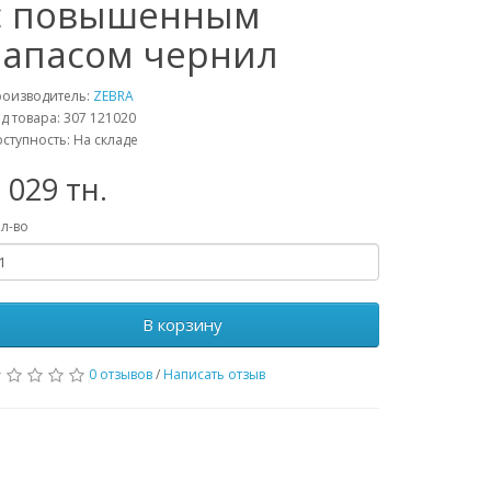
с повышенным
запасом чернил
роизводитель:
ZEBRA
д товара: 307 121020
ступность: На складе
 029 тн.
л-во
В корзину
0 отзывов
/
Написать отзыв