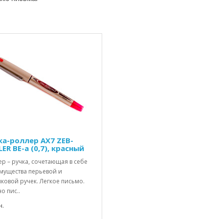
ка-роллер AX7 ZEB-
ER BE-a (0,7), красный
р – ручка, сочетающая в себе
мущества перьевой и
ковой ручек. Легкое письмо.
о пис..
н.