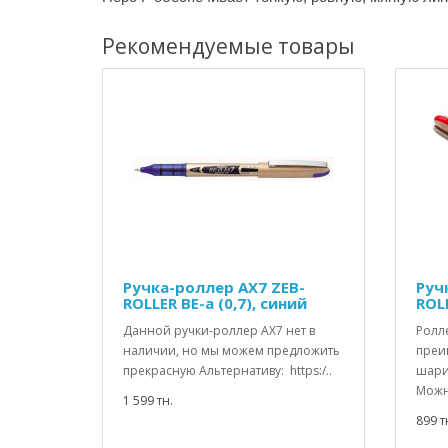
Рекомендуемые товары
Ручка-роллер AX7 ZEB-
Руч
ROLLER BE-a (0,7), синий
ROLL
Данной ручки-роллер АХ7 нет в
Ролле
наличии, но мы можем предложить
преи
прекрасную Альтернативу: https:/..
шари
Можн
1 599 тн.
899 т