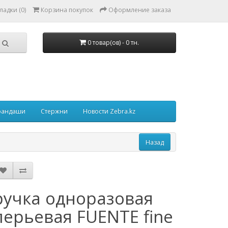
ладки (0)
Корзина покупок
Оформление заказа
0 товар(ов) - 0 тн.
рандаши
Стержни
Новости Zebra.kz
ручка одноразовая
перьевая FUENTE fine