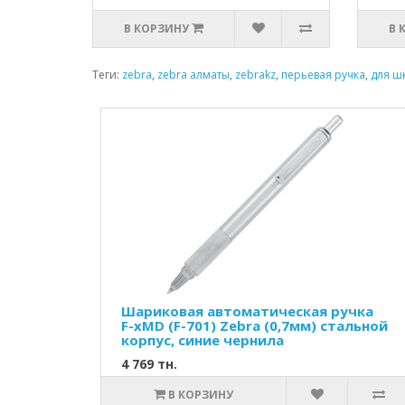
В КОРЗИНУ
В 
Теги:
zebra
,
zebra алматы
,
zebrakz
,
перьевая ручка
,
для ш
Шариковая автоматическая ручка
F-xMD (F-701) Zebra (0,7мм) стальной
корпус, синие чернила
4 769 тн.
В КОРЗИНУ