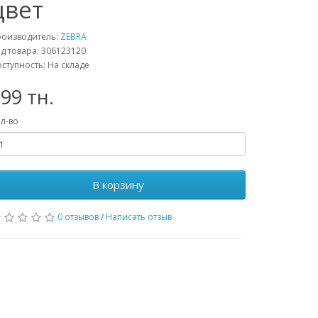
цвет
роизводитель:
ZEBRA
д товара: 306123120
ступность: На складе
99 тн.
л-во
В корзину
0 отзывов
/
Написать отзыв