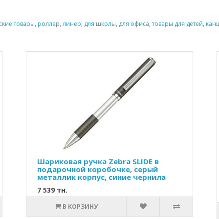
ские товары
,
роллер
,
линер
,
для школы
,
для офиса
,
товары для детей
,
кан
Шариковая ручка Zebra SLIDE в
подарочной коробочке, серый
металлик корпус, синие чернила
7 539 тн.
В КОРЗИНУ