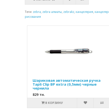
Теги:
zebra
,
zebra алматы
,
zebrakz
,
канцелярия
,
канцеляр
рисования
Шариковая автоматическая ручка
Tapli Clip BP extra (0,5мм) черные
чернила
829 тн.
В КОРЗИНУ