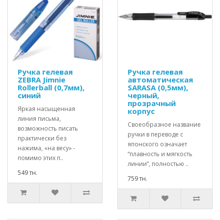
Ручка гелевая
Ручка гелевая
ZEBRA Jimnie
автоматическая
Rollerball (0,7мм),
SARASA (0,5мм),
синий
черный,
прозрачный
Яркая насыщенная
корпус
линия письма,
Своеобразное название
возможность писать
ручки в переводе с
практически без
японского означает
нажима, «на весу» -
“плавность и мягкость
помимо этих п..
линии”, полностью ..
549 тн.
759 тн.