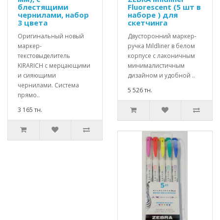
блестящими
Fluorescent (5 шт в
чернилами, набор
наборе ) для
3 цвета
скетчинга
Оригинальный новый
Двусторонний маркер-
маркер-
ручка Mildliner в белом
текстовыделитель
корпусе с лаконичным
KIRARICH с мерцающими
минималистичным
и сияющими
дизайном и удобной ..
чернилами. Система
5 526 тн.
прямо..
3 165 тн.