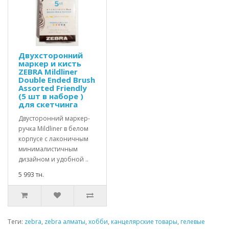
Двухсторонний
маркер и кисть
ZEBRA Mildliner
Double Ended Brush
Assorted Friendly
(5 шт в наборе )
для скетчинга
Двусторонний маркер-
ручка Mildliner в белом
корпусе с лаконичным
минималистичным
дизайном и удобной ..
5 993 тн.
Теги:
zebra
,
zebra алматы
,
хобби
,
канцелярские товары
,
гелевые