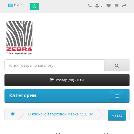
РУС
0 товар(ов) - 0 тн.
Категории
О японской торговой марке "ZEBRA"