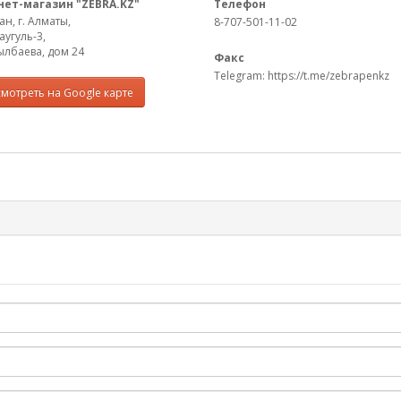
ет-магазин "ZEBRA.KZ"
Телефон
ан, г. Алматы,
8-707-501-11-02
аугуль-3,
ылбаева, дом 24
Факс
Telegram: https://t.me/zebrapenkz
мотреть на Google карте