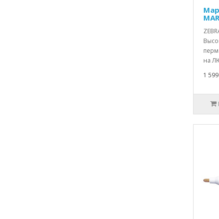
Мар
MAR
ZEBRA
Высо
перм
на Л
1 599