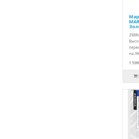
Мар
MAR
Зол
ZEBRA
Высо
перм
на Л
1 599