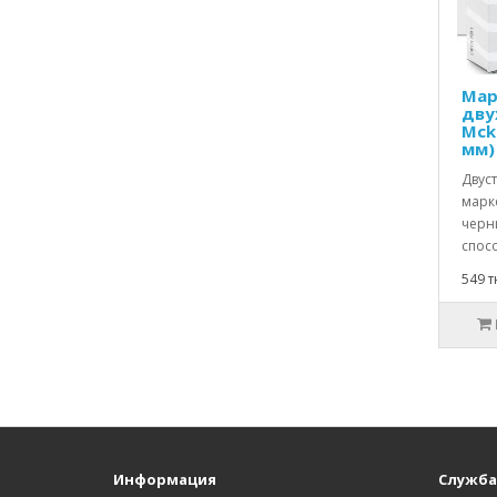
Мар
дву
Mcke
мм)
Двус
марк
черн
спосо
549 т
Информация
Служба