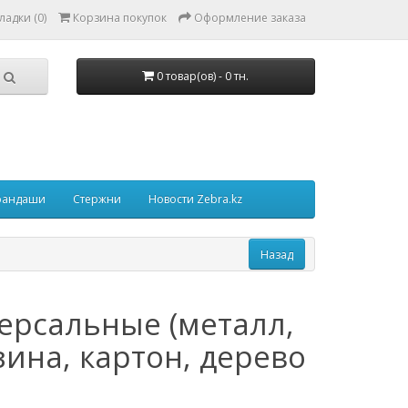
ладки (0)
Корзина покупок
Оформление заказа
0 товар(ов) - 0 тн.
рандаши
Стержни
Новости Zebra.kz
рсальные (металл,
зина, картон, дерево