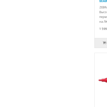
MAR
ZEBRA
Высо
перм
на Л
1 599