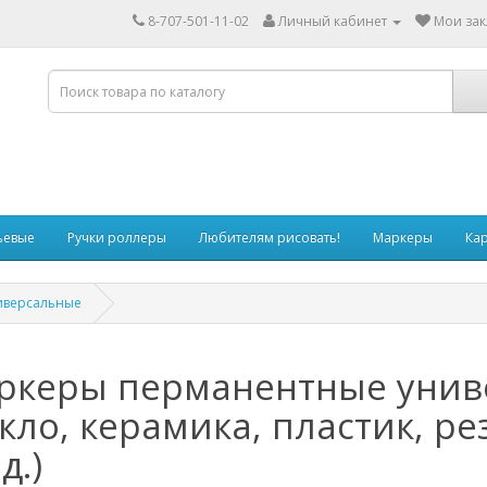
8-707-501-11-02
Личный кабинет
Мои зак
ьевые
Ручки роллеры
Любителям рисовать!
Маркеры
Ка
иверсальные
ркеры перманентные униве
кло, керамика, пластик, ре
д.)