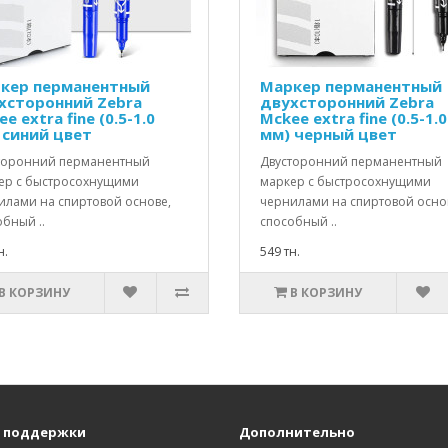
кер перманентный
Маркер перманентный
хсторонний Zebra
двухсторонний Zebra
e extra fine (0.5-1.0
Mckee extra fine (0.5-1.0
 синий цвет
мм) черный цвет
торонний перманентный
Двусторонний перманентный
ер с быстросохнущими
маркер с быстросохнущими
илами на спиртовой основе,
чернилами на спиртовой осно
бный ..
способный ..
н.
549 тн.
В КОРЗИНУ
В КОРЗИНУ
 поддержки
Дополнительно