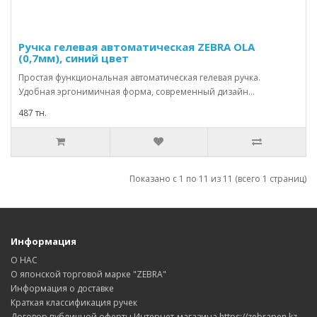
Ручка гелевая автоматическая ZEBRA OLA
(0,7мм), синий цвет
Простая функциональная автоматическая гелевая ручка.
Удобная эргонимичная форма, современный дизайн...
487 тн.
Показано с 1 по 11 из 11 (всего 1 страниц)
Информация
О НАС
О японской торговой марке "ZEBRA"
Информация о доставке
Краткая классификация ручек
Договор публичной оферты Интернет-магазина https://zebrapen.kz