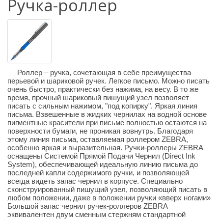
Ручка-роллер
Роллер – ручка, сочетающая в себе преимущества
перьевой и шариковой ручек. Легкое письмо. Можно писать
очень быстро, практически без нажима, на весу. В то же
время, прочный шариковый пишущий узел позволяет
писать с сильным нажимом, "под копирку". Яркая линия
письма. Взвешенные в жидких чернилах на водной основе
пигментные красители при письме полностью остаются на
поверхности бумаги, не проникая вовнутрь. Благодаря
этому линия письма, оставляемая роллером ZEBRA,
особенно яркая и выразительная. Ручки-роллеры ZEBRA
оснащены Системой Прямой Подачи Чернил (Direct Ink
System), обеспечивающей идеальную линию письма до
последней капли содержимого ручки, и позволяющей
всегда видеть запас чернил в корпусе. Специально
сконструированный пишущий узел, позволяющий писать в
любом положении, даже в положении ручки «вверх ногами»
Большой запас чернил ручек-роллеров ZEBRA
эквивалентен двум сменным стержням стандартной