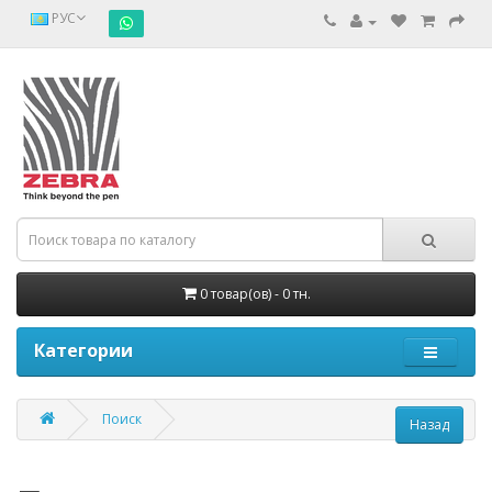
РУС
0 товар(ов) - 0 тн.
Категории
Поиск