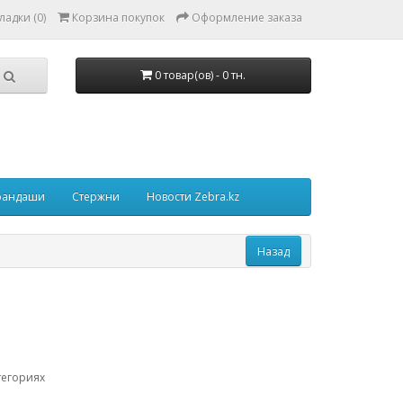
ладки (0)
Корзина покупок
Оформление заказа
0 товар(ов) - 0 тн.
рандаши
Стержни
Новости Zebra.kz
тегориях