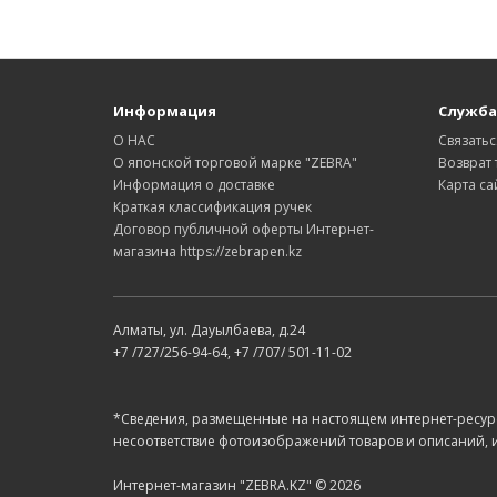
Информация
Служба
О НАС
Связатьс
О японской торговой марке "ZEBRA"
Возврат 
Информация о доставке
Карта са
Краткая классификация ручек
Договор публичной оферты Интернет-
магазина https://zebrapen.kz
Алматы, ул. Дауылбаева, д.24
+7 /727/256-94-64, +7 /707/ 501-11-02
*Сведения, размещенные на настоящем интернет-ресурс
несоответствие фотоизображений товаров и описаний, и
Интернет-магазин "ZEBRA.KZ" © 2026