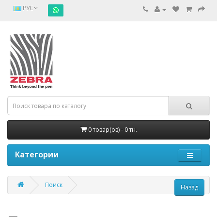
РУС
0 товар(ов) - 0 тн.
Категории
Поиск