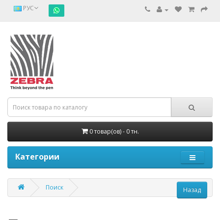
РУС
0 товар(ов) - 0 тн.
Категории
Поиск