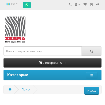
РУС
0 товар(ов) - 0 тн.
Категории
Поиск