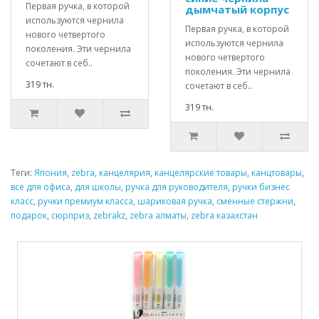
Первая ручка, в которой
дымчатый корпус
используются чернила
Первая ручка, в которой
нового четвертого
используются чернила
поколения. Эти чернила
нового четвертого
сочетают в себ..
поколения. Эти чернила
319 тн.
сочетают в себ..
319 тн.
Теги:
Япония
,
zebra
,
канцелярия
,
канцелярские товары
,
канцтовары
,
всё для офиса
,
для школы
,
ручка для руководителя
,
ручки бизнес
класс
,
ручки премиум класса
,
шариковая ручка
,
сменные стержни
,
подарок
,
сюрприз
,
zebrakz
,
zebra алматы
,
zebra казахстан