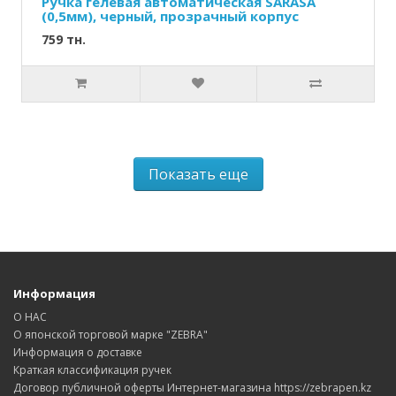
Ручка гелевая автоматическая SARASA
(0,5мм), черный, прозрачный корпус
759 тн.
Показать еще
Информация
О НАС
О японской торговой марке "ZEBRA"
Информация о доставке
Краткая классификация ручек
Договор публичной оферты Интернет-магазина https://zebrapen.kz