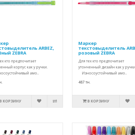
кер
Маркер
стовыделитель ARBEZ,
текстовыделитель ARB
ёный ZEBRA
розовый ZEBRA
ех кто предпочитает
Для тех кто предпочитает
енный корпус как у ручки.
утонченный дизайн как у ручки
соустойчивый амо..
Износоустойчивый амо..
н.
487 тн.
В КОРЗИНУ
В КОРЗИНУ