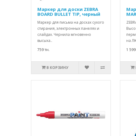
Маркер для доски ZEBRA
Мар
BOARD BULLET TIP, черный
MAR
Маркер для письма на досках сухого
ZEBRA
стирания, электронных панелях и
Высо
слайдах. Чернила мгновенно
перм
высыха..
на Л
759 тн.
1 599
В КОРЗИНУ