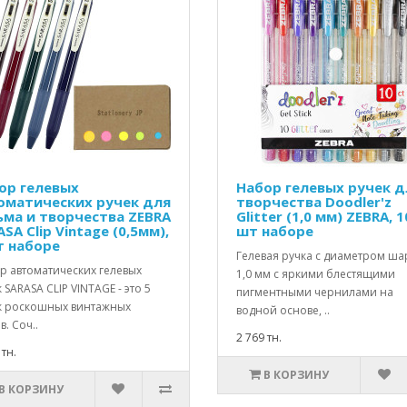
ор гелевых
Набор гелевых ручек д
оматических ручек для
творчества Doodler'z
ьма и творчества ZEBRA
Glitter (1,0 мм) ZEBRA, 1
SA Clip Vintage (0,5мм),
шт наборе
т наборе
Гелевая ручка с диаметром ша
р автоматических гелевых
1,0 мм с яркими блестящими
 SARASA CLIP VINTAGE - это 5
пигментными чернилами на
к роскошных винтажных
водной основе, ..
в. Соч..
2 769 тн.
 тн.
В КОРЗИНУ
В КОРЗИНУ