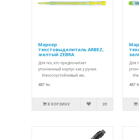
Маркер
Мар
текстовыделитель ARBEZ,
тек
желтый ZEBRA
зел
Для тех, кто предпочитает
Для т
утонченный корпус как у ручки.
утонч
Износоустойчивый ам..
Изно
487 тн.
487 т
В КОРЗИНУ