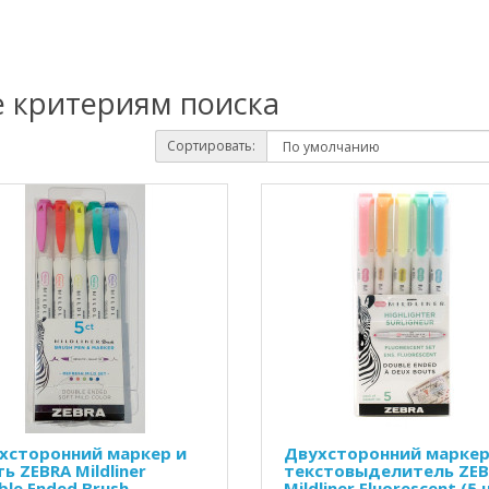
е критериям поиска
Сортировать:
хсторонний маркер и
Двухсторонний маркер
ь ZEBRA Mildliner
текстовыделитель ZE
ble Ended Brush
Mildliner Fluorescent (5 