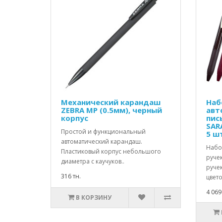
Механический карандаш
Наб
ZEBRA МР (0.5мм), черный
авт
корпус
пис
SARA
Простой и функциональный
5 ш
автоматический карандаш.
Набо
Пластиковый корпус небольшого
ручек
диаметра с каучуков..
руче
316 тн.
цвето
4 069
В КОРЗИНУ