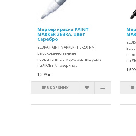
Маркер краска PAINT
Мар
MARKER ZEBRA, цвет
MAR
Серебро
ZEBRA
ZEBRA PAINT MARKER (1.5-2.0 мм)
Высо
Высококачественные
перм
перманентные маркеры, пишущие
на Л
на ЛЮБЫХ поверхно..
1 599
1 599 тн.
В КОРЗИНУ