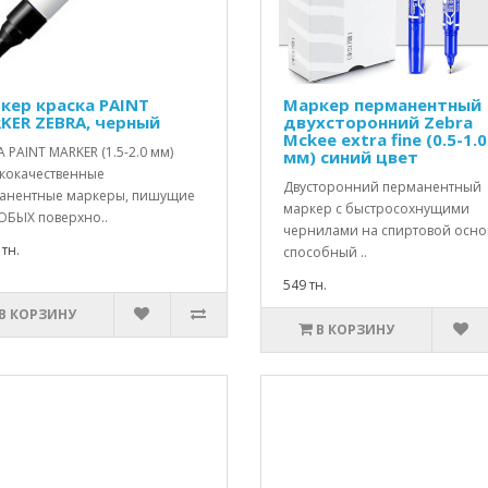
кер краска PAINT
Маркер перманентный
KER ZEBRA, черный
двухсторонний Zebra
Mckee extra fine (0.5-1.0
 PAINT MARKER (1.5-2.0 мм)
мм) синий цвет
кокачественные
Двусторонний перманентный
анентные маркеры, пишущие
маркер с быстросохнущими
ЮБЫХ поверхно..
чернилами на спиртовой осно
 тн.
способный ..
549 тн.
В КОРЗИНУ
В КОРЗИНУ