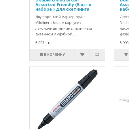
Assorted Friendly (5 шт в
Asso
наборе ) для скетчинга
наб
Двусторонний маркер-ручка
Двус
Mildliner в белом корпусе с
Mildl
лаконичным минималистичным
лако
дизайном и удобной ..
диза
5 993 тн.
5 993
В КОРЗИНУ