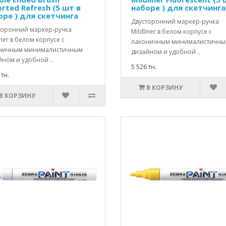
rted Refresh (5 шт в
наборе ) для скетчинга
оре ) для скетчинга
Двусторонний маркер-ручка
торонний маркер-ручка
Mildliner в белом корпусе с
iner в белом корпусе с
лаконичным минималистичн
ничным минималистичным
дизайном и удобной ..
йном и удобной ..
5 526 тн.
 тн.
В КОРЗИНУ
В КОРЗИНУ