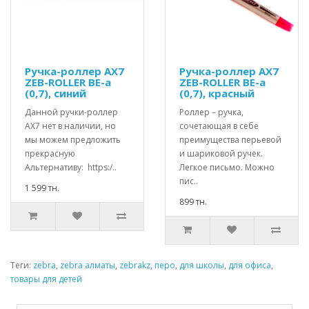
Ручка-роллер AX7
Ручка-роллер AX7
ZEB-ROLLER BE-a
ZEB-ROLLER BE-a
(0,7), синий
(0,7), красный
Данной ручки-роллер
Роллер – ручка,
АХ7 нет в наличии, но
сочетающая в себе
мы можем предложить
преимущества перьевой
прекрасную
и шариковой ручек.
Альтернативу: https:/..
Легкое письмо. Можно
пис..
1 599 тн.
899 тн.
Теги:
zebra
,
zebra алматы
,
zebrakz
,
перо
,
для школы
,
для офиса
,
товары для детей