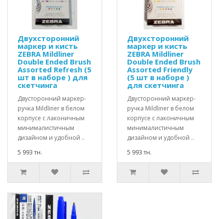
Двухсторонний
Двухсторонний
маркер и кисть
маркер и кисть
ZEBRA Mildliner
ZEBRA Mildliner
Double Ended Brush
Double Ended Brush
Assorted Refresh (5
Assorted Friendly
шт в наборе ) для
(5 шт в наборе )
скетчинга
для скетчинга
Двусторонний маркер-
Двусторонний маркер-
ручка Mildliner в белом
ручка Mildliner в белом
корпусе с лаконичным
корпусе с лаконичным
минималистичным
минималистичным
дизайном и удобной ..
дизайном и удобной ..
5 993 тн.
5 993 тн.