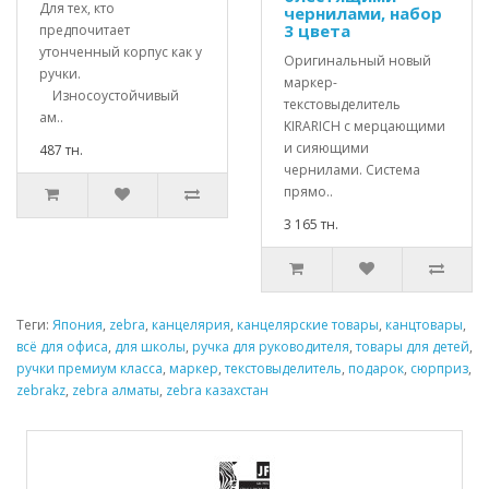
Для тех, кто
чернилами, набор
3 цвета
предпочитает
утонченный корпус как у
Оригинальный новый
ручки.
маркер-
Износоустойчивый
текстовыделитель
ам..
KIRARICH с мерцающими
и сияющими
487 тн.
чернилами. Система
прямо..
3 165 тн.
Теги:
Япония
,
zebra
,
канцелярия
,
канцелярские товары
,
канцтовары
,
всё для офиса
,
для школы
,
ручка для руководителя
,
товары для детей
,
ручки премиум класса
,
маркер
,
текстовыделитель
,
подарок
,
сюрприз
,
zebrakz
,
zebra алматы
,
zebra казахстан