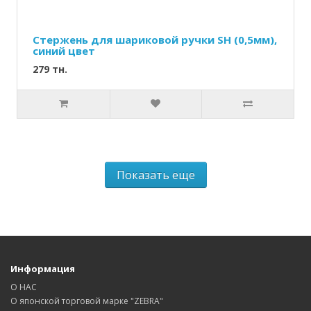
Стержень для шариковой ручки SН (0,5мм),
синий цвет
279 тн.
Показать еще
Информация
О НАС
О японской торговой марке "ZEBRA"