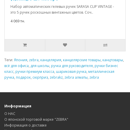
Набор автоматических гелевых ручек SARASA CLIP VINTAGE -
это 5 ручек роскошных винтажных цветов. Соч..
4 069 тн.
Теги:
Япония
,
zebra
,
канцелярия
,
канцелярские товары
,
канцтовары
,
всё для офиса
,
для школы
,
ручка для руководителя
,
ручки бизнес
класс
,
ручки премиум класса
,
шариковая ручка
,
металлическая
ручка
,
подарок
,
сюрприз
,
zebrakz
,
zebra алматы
,
zebra
Информация
О НАС
О японской торговой марке "ZEBRA"
Информация о доставке