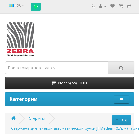
РУС
0 товар(ов) - 0 тн.
Категории
Стержни
Стержень для гелевой автоматической ручки JF Medium(0,7мм),черн