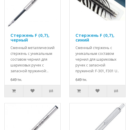
Стержень F (0,7),
Стержень F (0,7),
черный
синий
Сменный металлический
Сменный стержень с
стержень с уникальным
уникальным составом
составом чернил для
чернил для шариковых
шариковых ручек с
ручек с запасной
запасной пружиной:..
пружиной: F-301, F301 U..
649 тн.
649 тн.