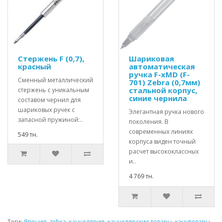
Стержень F (0,7),
Шариковая
красный
автоматическая
ручка F-xMD (F-
Сменный металлический
701) Zebra (0,7мм)
стальной корпус,
стержень с уникальным
синие чернила
составом чернил для
шариковых ручек с
Элегантная ручка нового
запасной пружиной:..
поколения. В
современных линиях
549 тн.
корпуса виден точный
расчет высококлассных
и..
4 769 тн.
Теги:
Япония
,
zebra
,
канцелярия
,
канцелярские товары
,
канцтовары
,