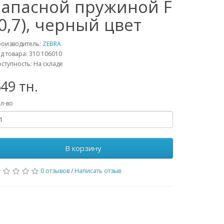
запасной пружиной F
(0,7), черный цвет
роизводитель:
ZEBRA
д товара: 310 106010
ступность: На складе
49 тн.
л-во
В корзину
0 отзывов
/
Написать отзыв