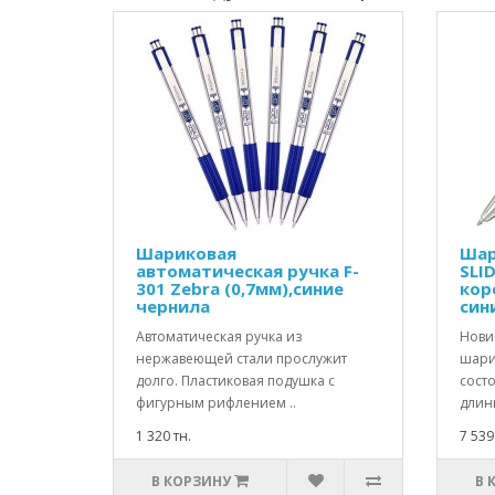
Шариковая
Шар
автоматическая ручка F-
SLI
301 Zebra (0,7мм),синие
кор
чернила
син
Автоматическая ручка из
Нови
нержавеющей стали прослужит
шари
долго. Пластиковая подушка с
состо
фигурным рифлением ..
длины
1 320 тн.
7 539
В КОРЗИНУ
В 