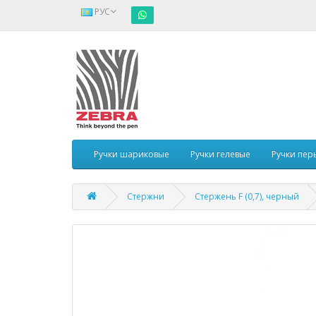
РУС
Ручки шариковые
Ручки гелевые
Ручки пер
Стержни
Стержень F (0,7), черный