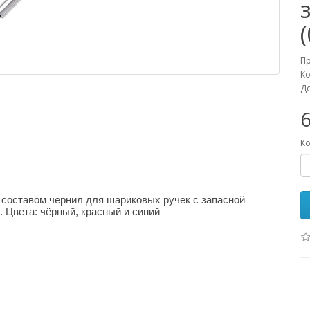
П
Ко
До
6
Ко
составом чернил для шариковых ручек с запасной
т.д. Цвета: чёрный, красный и синий