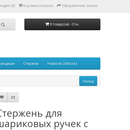
ладки (0)
Корзина покупок
Оформление заказа
0 товар(ов) - 0 тн.
рандаши
Стержни
Новости Zebra.kz
Стержень для
шариковых ручек с