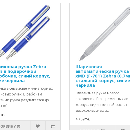
иковая ручка Zebra
Шариковая
DE в подарочной
автоматическая ручка 
обочке, синий корпус,
xMD (F-701) Zebra (0,7м
ие чернила
стальной корпус, синие
чернила
нка в семействе миниатюрных
Элегантная ручка нового
ковых ручек. В рабочем
поколения. В современных ли
янии ручка раздвигается до
корпуса виден точный расчет
 об..
высококлассных и..
 тн.
4 769 тн.
КОРЗИНУ