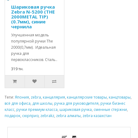
Шариковая ручка
Zebra N-5200 (THE
2000METAL TIP)
(0.7мм), синие
чернила
Улучшенная модель
популярной ручки The
2000(0,7мм). Идеальная
ручка для
первоклассников. Сталь..
319 тн.
Теги:
Япония
,
zebra
,
канцелярия
,
канцелярские товары
,
канцтовары
,
всё для офиса
,
для школы
,
ручка для руководителя
,
ручки бизнес
класс
,
ручки премиум класса
,
шариковая ручка
,
сменные стержни
,
подарок
,
сюрприз
,
zebrakz
,
zebra алматы
,
zebra казахстан