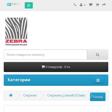
РУС
0 товар(ов) - 0 тн.
Категории
Стержни
Стержень J,синий (0,5мм)