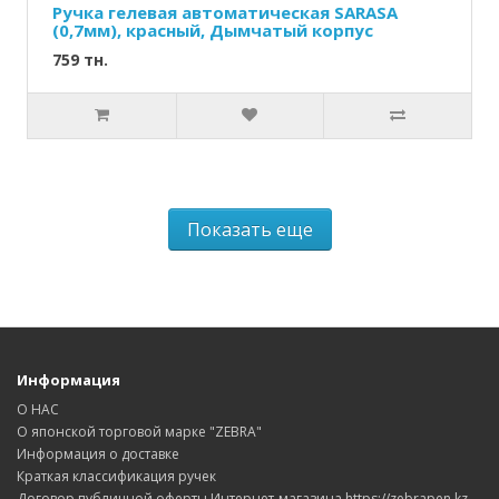
Ручка гелевая автоматическая SARASA
(0,7мм), красный, Дымчатый корпус
759 тн.
Показать еще
Информация
О НАС
О японской торговой марке "ZEBRA"
Информация о доставке
Краткая классификация ручек
Договор публичной оферты Интернет-магазина https://zebrapen.kz