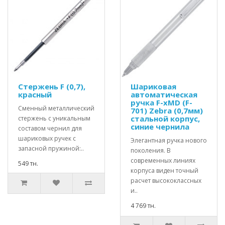
Стержень F (0,7),
Шариковая
красный
автоматическая
ручка F-xMD (F-
Сменный металлический
701) Zebra (0,7мм)
стальной корпус,
стержень с уникальным
синие чернила
составом чернил для
шариковых ручек с
Элегантная ручка нового
запасной пружиной:..
поколения. В
современных линиях
549 тн.
корпуса виден точный
расчет высококлассных
и..
4 769 тн.