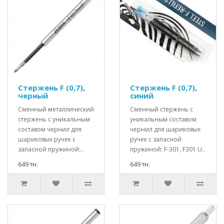
Стержень F (0,7),
Стержень F (0,7),
черный
синий
Сменный металлический
Сменный стержень с
стержень с уникальным
уникальным составом
составом чернил для
чернил для шариковых
шариковых ручек с
ручек с запасной
запасной пружиной:..
пружиной: F-301, F301 U..
649 тн.
649 тн.