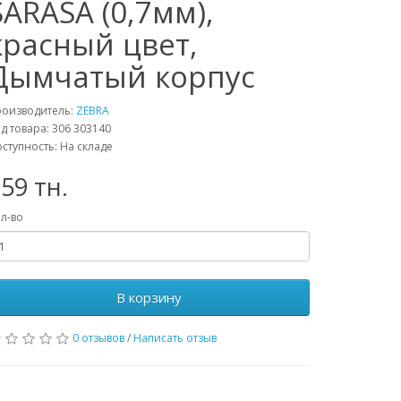
SARASA (0,7мм),
красный цвет,
Дымчатый корпус
роизводитель:
ZEBRA
д товара: 306 303140
ступность: На складе
59 тн.
л-во
В корзину
0 отзывов
/
Написать отзыв