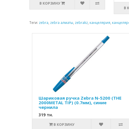
В КОРЗИНУ
В 
Теги:
zebra
,
zebra алматы
,
zebrakz
,
канцелярия
,
канцеляр
Шариковая ручка Zebra N-5200 (THE
2000METAL TIP) (0.7мм), синие
чернила
319 тн.
В КОРЗИНУ