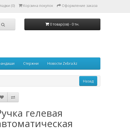
ладки (0)
Корзина покупок
Оформление заказа
0 товар(ов) - 0 тн.
рандаши
Стержни
Новости Zebra.kz
Ручка гелевая
автоматическая