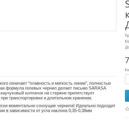
П
Ко
До
7
Ко
кого означает “плавность и мягкость линии”, полностью
ная формула гелевых чернил делает письмо SARASA
каучуковый колпачок на стержне препятствует
при транспортировке и длительном хранении.
ски моментально сохнущие чернила! Идеально подходит
и в зависимости от угла наклона 0,35-0,38мм