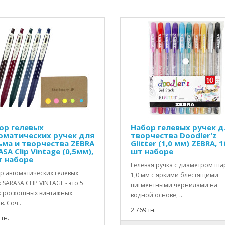
ор гелевых
Набор гелевых ручек д
оматических ручек для
творчества Doodler'z
ьма и творчества ZEBRA
Glitter (1,0 мм) ZEBRA, 1
SA Clip Vintage (0,5мм),
шт наборе
т наборе
Гелевая ручка с диаметром ша
р автоматических гелевых
1,0 мм с яркими блестящими
 SARASA CLIP VINTAGE - это 5
пигментными чернилами на
к роскошных винтажных
водной основе, ..
в. Соч..
2 769 тн.
 тн.