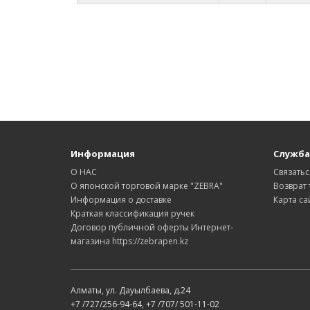
Информация
Служба
О НАС
Связатьс
О японской торговой марке "ZEBRA"
Возврат 
Информация о доставке
Карта са
Краткая классификация ручек
Договор публичной оферты Интернет-
магазина https://zebrapen.kz
Алматы, ул. Дауылбаева, д.24
+7 /727/256-94-64, +7 /707/ 501-11-02