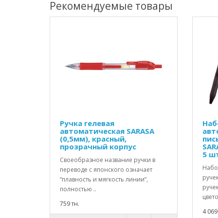
Рекомендуемые товары
Ручка гелевая
Наб
автоматическая SARASA
авт
(0,5мм), красный,
пис
прозрачный корпус
SARA
5 ш
Своеобразное название ручки в
Набо
переводе с японского означает
ручек
“плавность и мягкость линии”,
руче
полностью ..
цвето
759 тн.
4 069