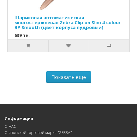
Шариковая автоматическая
многостержневая Zebra Clip on Slim 4 colour
BP Smooth (цвет корпуса пудровый)
639 тн.
Показать еще
Информация
О НАС
О японской торговой марке "ZEBRA"