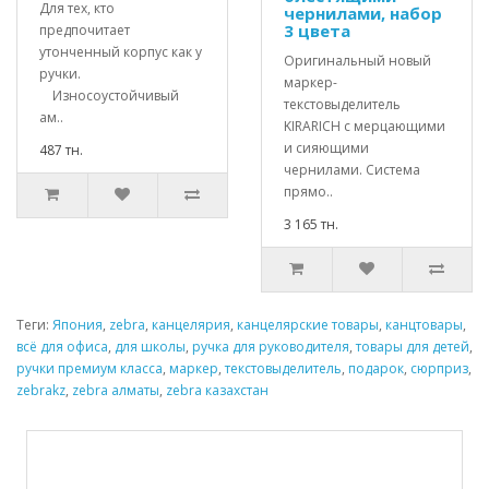
Для тех, кто
чернилами, набор
3 цвета
предпочитает
утонченный корпус как у
Оригинальный новый
ручки.
маркер-
Износоустойчивый
текстовыделитель
ам..
KIRARICH с мерцающими
и сияющими
487 тн.
чернилами. Система
прямо..
3 165 тн.
Теги:
Япония
,
zebra
,
канцелярия
,
канцелярские товары
,
канцтовары
,
всё для офиса
,
для школы
,
ручка для руководителя
,
товары для детей
,
ручки премиум класса
,
маркер
,
текстовыделитель
,
подарок
,
сюрприз
,
zebrakz
,
zebra алматы
,
zebra казахстан