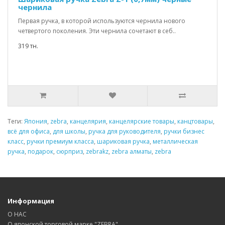
чернила
Первая ручка, в которой используются чернила нового
четвертого поколения. Эти чернила сочетают в себ..
319 тн.
Теги:
Япония
,
zebra
,
канцелярия
,
канцелярские товары
,
канцтовары
,
всё для офиса
,
для школы
,
ручка для руководителя
,
ручки бизнес
класс
,
ручки премиум класса
,
шариковая ручка
,
металлическая
ручка
,
подарок
,
сюрприз
,
zebrakz
,
zebra алматы
,
zebra
Информация
О НАС
О японской торговой марке "ZEBRA"