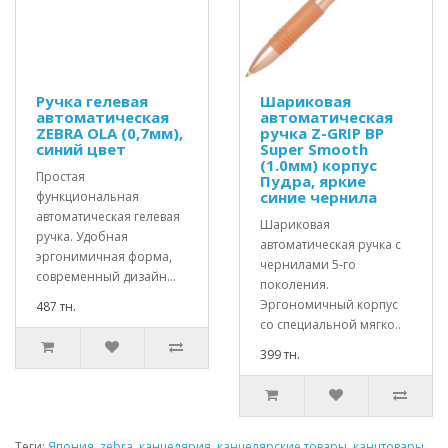
Ручка гелевая
Шариковая
автоматическая
автоматическая
ZEBRA OLA (0,7мм),
ручка Z-GRIP BP
синий цвет
Super Smooth
(1.0мм) корпус
Простая
Пудра, яркие
синие чернила
функциональная
автоматическая гелевая
Шариковая
ручка. Удобная
автоматическая ручка с
эргонимичная форма,
чернилами 5-го
современный дизайн...
поколения.
Эргономичный корпус
487 тн.
со специальной мягко..
399 тн.
Теги:
Япония
,
zebra
,
канцелярия
,
канцелярские товары
,
канцтовары
,