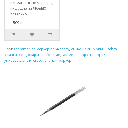
перманентные маркеры,
пишущие на ЛЮБЫХ
поверхно..
1 509 тн.
Теги:
zebramarker
,
маркер по металлу
,
ZEBRA PAINT MARKER
,
zebra
алматы
,
канцтовары
,
снабжение
,
газ
,
металл
,
краска
,
акрил
,
универсальный
,
строительный маркер