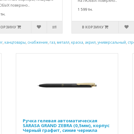
на ЛЮБЫХ поверхно..
ЮБЫХ поверхно..
1 599 тн.
 тн.
КОРЗИНУ
В КОРЗИНУ
er
,
канцтовары
,
снабжение
,
газ
,
металл
,
краска
,
акрил
,
универсальный
,
ст
Ручка гелевая автоматическая
SARASA GRAND ZEBRA (0,5мм), корпус
Черный графит, синие чернила