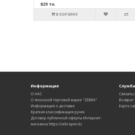
829 тн.
В КОРЗИНУ
Информация
Служба
О НАС
Связатьс
О японской торговой марке "ZEBRA"
Возврат 
Информация о доставке
Карта са
Краткая классификация ручек
Договор публичной оферты Интернет-
магазина https://zebrapen.kz