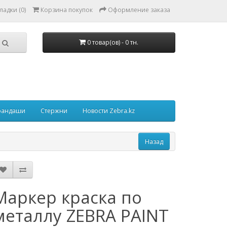
ладки (0)
Корзина покупок
Оформление заказа
0 товар(ов) - 0 тн.
рандаши
Стержни
Новости Zebra.kz
Маркер краска по
металлу ZEBRA PAINT