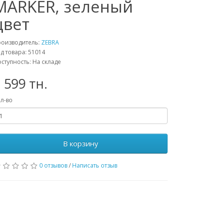
MARKER, зеленый
цвет
роизводитель:
ZEBRA
д товара: 51014
ступность: На складе
 599 тн.
л-во
В корзину
0 отзывов
/
Написать отзыв