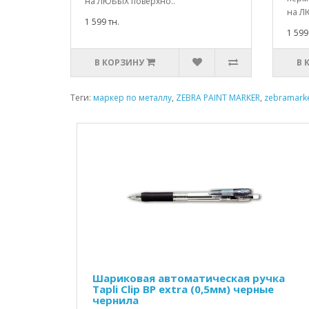
на ЛЮБЫХ поверхно..
на Л
1 599 тн.
1 599
В КОРЗИНУ
В 
Теги:
маркер по металлу
,
ZEBRA PAINT MARKER
,
zebramark
Шариковая автоматическая ручка
Tapli Clip BP extra (0,5мм) черные
чернила