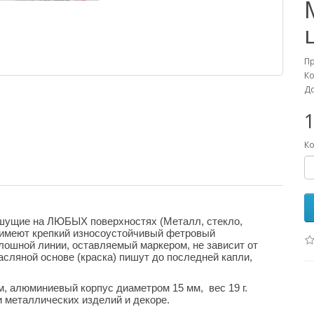
П
Ко
До
1
Ко
шущие на ЛЮБЫХ поверхностях (Металл, стекло,
.) имеют крепкий износоустойчивый фетровый
ошной линии, оставляемый маркером, не зависит от
ляной основе (краска) пишут до последней капли,
м, алюминиевый корпус диаметром 15 мм, вес 19 г.
 металлических изделий и декоре.