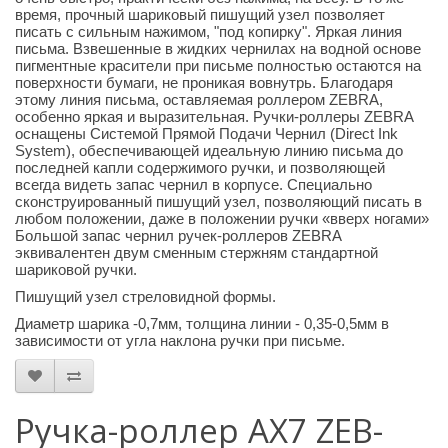
время, прочный шариковый пишущий узел позволяет
писать с сильным нажимом, "под копирку". Яркая линия
письма. Взвешенные в жидких чернилах на водной основе
пигментные красители при письме полностью остаются на
поверхности бумаги, не проникая вовнутрь. Благодаря
этому линия письма, оставляемая роллером ZEBRA,
особенно яркая и выразительная. Ручки-роллеры ZEBRA
оснащены Системой Прямой Подачи Чернил (Direct Ink
System), обеспечивающей идеальную линию письма до
последней капли содержимого ручки, и позволяющей
всегда видеть запас чернил в корпусе. Специально
сконструированный пишущий узел, позволяющий писать в
любом положении, даже в положении ручки «вверх ногами»
Большой запас чернил ручек-роллеров ZEBRA
эквивалентен двум сменным стержням стандартной
шариковой ручки.
Пишущий узел стреловидной формы.
Диаметр шарика -0,7мм, толщина линии - 0,35-0,5мм в
зависимости от угла наклона ручки при письме.
Ручка-роллер AX7 ZEB-