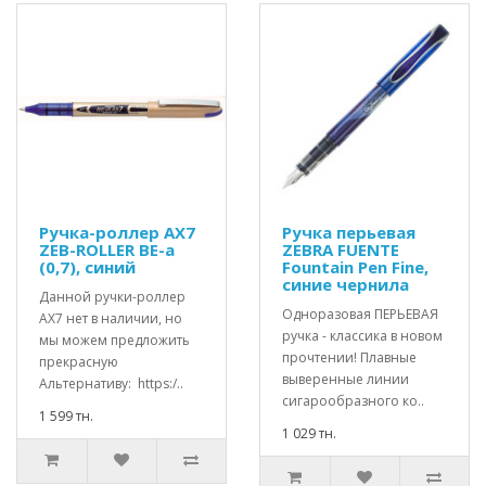
Ручка-роллер AX7
Ручка перьевая
ZEB-ROLLER BE-a
ZEBRA FUENTE
(0,7), синий
Fountain Pen Fine,
синие чернила
Данной ручки-роллер
Одноразовая ПЕРЬЕВАЯ
АХ7 нет в наличии, но
ручка - классика в новом
мы можем предложить
прочтении! Плавные
прекрасную
выверенные линии
Альтернативу: https:/..
сигарообразного ко..
1 599 тн.
1 029 тн.