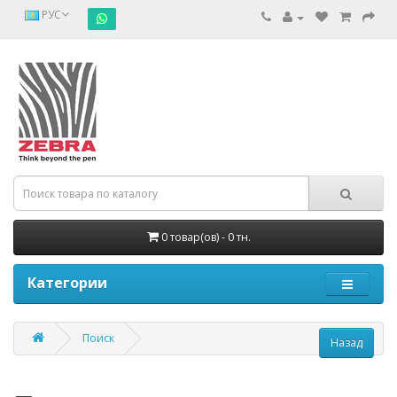
РУС
0 товар(ов) - 0 тн.
Категории
Поиск