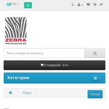
РУС
0 товар(ов) - 0 тн.
Категории
Поиск