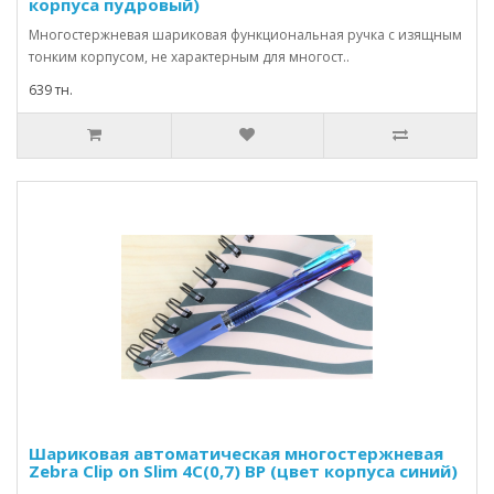
корпуса пудровый)
Многостержневая шариковая функциональная ручка с изящным
тонким корпусом, не характерным для многост..
639 тн.
Шариковая автоматическая многостержневая
Zebra Clip on Slim 4С(0,7) BP (цвет корпуса синий)