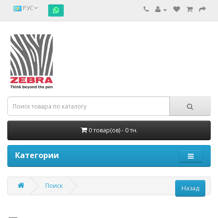
РУС
0 товар(ов) - 0 тн.
Категории
Поиск